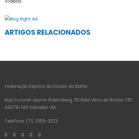
Vídeos
ARTIGOS RELACIONADOS
Federação Espírita do Estado da Bahia
Rua Coronel Jayme Rolemberg, 110 Bela Vista de Brotas CEP
40279-140 Salvador-BA
Telefone (71) 3359-3323