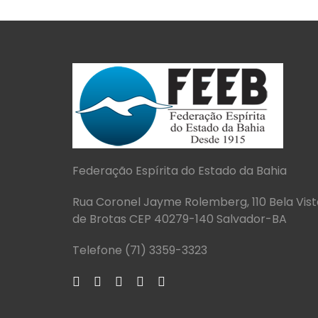
Federação Espírita do Estado da Bahia
Rua Coronel Jayme Rolemberg, 110 Bela Vist
de Brotas CEP 40279-140 Salvador-BA
Telefone (71) 3359-3323