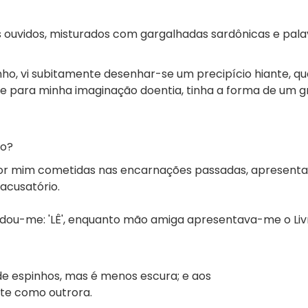
uvidos, misturados com gargalhadas sardônicas e pala
ho, vi subitamente desenhar-se um precipício hiante, qu
 para minha imaginação doentia, tinha a forma de um 
ão?
s por mim cometidas nas encarnações passadas, apresent
 acusatório.
dou-me: 'LÊ', enquanto mão amiga apresentava-me o Liv
 de espinhos, mas é menos escura; e aos
nte como outrora.