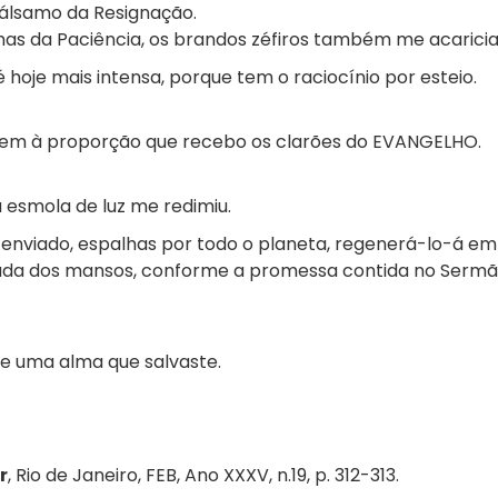
bálsamo da Resignação.
mas da Paciência, os brandos zéfiros também me acarici
oje mais intensa, porque tem o raciocínio por esteio.
uem à proporção que recebo os clarões do EVANGELHO.
ua esmola de luz me redimiu.
u enviado, espalhas por todo o planeta, regenerá-lo-á em
rada dos mansos, conforme a promessa contida no Sermã
e uma alma que salvaste.
r
, Rio de Janeiro, FEB, Ano XXXV, n.19, p. 312-313.