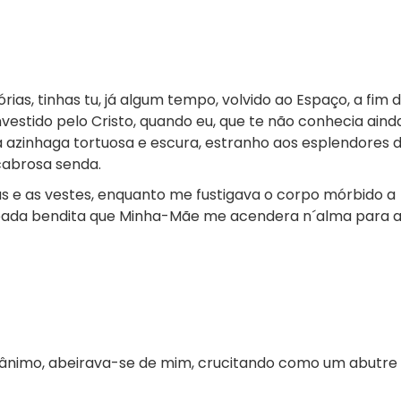
ias, tinhas tu, já algum tempo, volvido ao Espaço, a fim 
vestido pelo Cristo, quando eu, que te não conhecia aind
 azinhaga tortuosa e escura, estranho aos esplendores 
cabrosa senda.
 e as vestes, enquanto me fustigava o corpo mórbido a
pada bendita que Minha-Mãe me acendera n´alma para a
sânimo, abeirava-se de mim, crucitando como um abutre