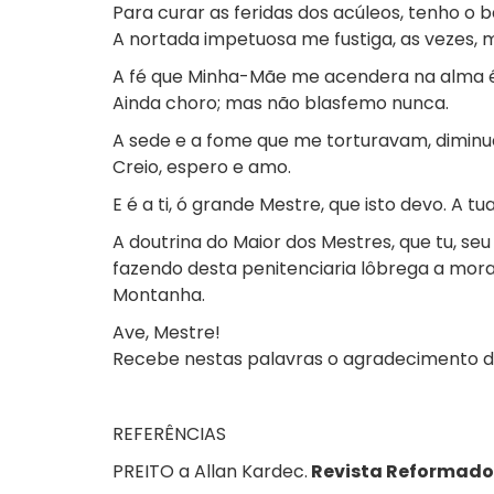
Para curar as feridas dos acúleos, tenho o 
A nortada impetuosa me fustiga, as vezes, 
A fé que Minha-Mãe me acendera na alma é h
Ainda choro; mas não blasfemo nunca.
A sede e a fome que me torturavam, dimin
Creio, espero e amo.
E é a ti, ó grande Mestre, que isto devo. A t
A doutrina do Maior dos Mestres, que tu, se
fazendo desta penitenciaria lôbrega a mo
Montanha.
Ave, Mestre!
Recebe nestas palavras o agradecimento d
REFERÊNCIAS
PREITO a Allan Kardec.
Revista Reformado