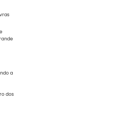
vras
e
grande
ando a
ro dos