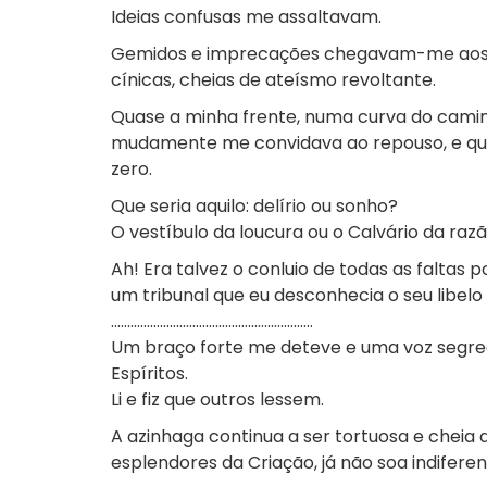
Ideias confusas me assaltavam.
Gemidos e imprecações chegavam-me aos o
cínicas, cheias de ateísmo revoltante.
Quase a minha frente, numa curva do camin
mudamente me convidava ao repouso, e que
zero.
Que seria aquilo: delírio ou sonho?
O vestíbulo da loucura ou o Calvário da raz
Ah! Era talvez o conluio de todas as falta
um tribunal que eu desconhecia o seu libelo
..............................................................
Um braço forte me deteve e uma voz segre
Espíritos.
Li e fiz que outros lessem.
A azinhaga continua a ser tortuosa e cheia
esplendores da Criação, já não soa indifere