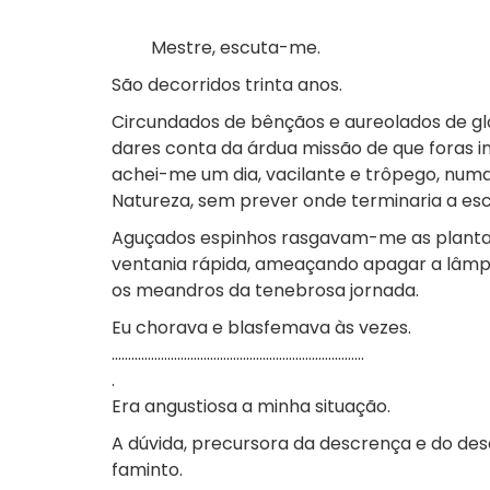
Mestre, escuta-me.
São decorridos trinta anos.
Circundados de bênçãos e aureolados de glór
dares conta da árdua missão de que foras in
achei-me um dia, vacilante e trôpego, numa
Natureza, sem prever onde terminaria a es
Aguçados espinhos rasgavam-me as plantas
ventania rápida, ameaçando apagar a lâm
os meandros da tenebrosa jornada.
Eu chorava e blasfemava às vezes.
.............................................................................
.
Era angustiosa a minha situação.
A dúvida, precursora da descrença e do de
faminto.