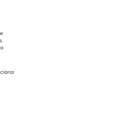
de
a,
da
clarar