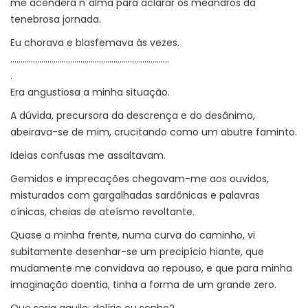
me acendera n´alma para aclarar os meandros da
tenebrosa jornada.
Eu chorava e blasfemava às vezes.
.............................................................................
.
Era angustiosa a minha situação.
A dúvida, precursora da descrença e do desânimo,
abeirava-se de mim, crucitando como um abutre faminto.
Ideias confusas me assaltavam.
Gemidos e imprecações chegavam-me aos ouvidos,
misturados com gargalhadas sardônicas e palavras
cínicas, cheias de ateísmo revoltante.
Quase a minha frente, numa curva do caminho, vi
subitamente desenhar-se um precipício hiante, que
mudamente me convidava ao repouso, e que para minha
imaginação doentia, tinha a forma de um grande zero.
Que seria aquilo: delírio ou sonho?