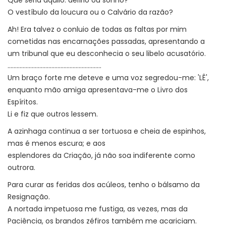
O vestíbulo da loucura ou o Calvário da razão?
Ah! Era talvez o conluio de todas as faltas por mim
cometidas nas encarnações passadas, apresentando a
um tribunal que eu desconhecia o seu libelo acusatório.
..............................................................
Um braço forte me deteve e uma voz segredou-me: 'LÊ',
enquanto mão amiga apresentava-me o Livro dos
Espíritos.
Li e fiz que outros lessem.
A azinhaga continua a ser tortuosa e cheia de espinhos,
mas é menos escura; e aos
esplendores da Criação, já não soa indiferente como
outrora.
Para curar as feridas dos acúleos, tenho o bálsamo da
Resignação.
A nortada impetuosa me fustiga, as vezes, mas da
Paciência, os brandos zéfiros também me acariciam.