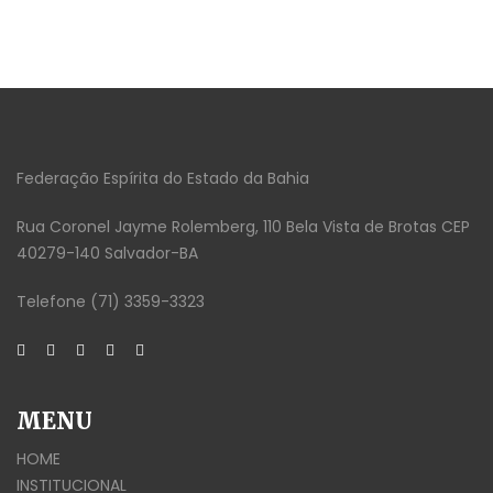
Federação Espírita do Estado da Bahia
Rua Coronel Jayme Rolemberg, 110 Bela Vista de Brotas CEP
40279-140 Salvador-BA
Telefone (71) 3359-3323
MENU
HOME
INSTITUCIONAL