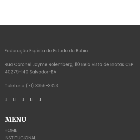
Federação Espírita do Estado da Bahia
Rua Coronel Jayme Rolemberg, 110 Bela Vista de Brotas CEP
40279-140 Salvador-BA
Telefone (71) 3359-3323
MENU
HOME
INSTITUCIONAL