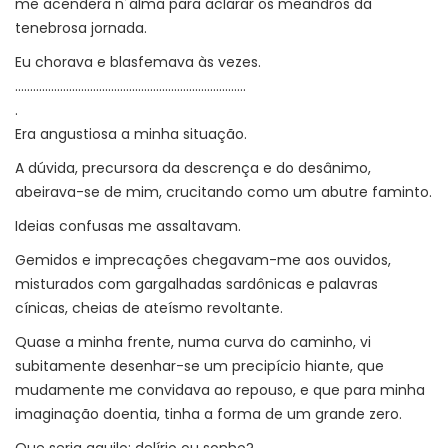
me acendera n´alma para aclarar os meandros da
tenebrosa jornada.
Eu chorava e blasfemava às vezes.
.............................................................................
.
Era angustiosa a minha situação.
A dúvida, precursora da descrença e do desânimo,
abeirava-se de mim, crucitando como um abutre faminto.
Ideias confusas me assaltavam.
Gemidos e imprecações chegavam-me aos ouvidos,
misturados com gargalhadas sardônicas e palavras
cínicas, cheias de ateísmo revoltante.
Quase a minha frente, numa curva do caminho, vi
subitamente desenhar-se um precipício hiante, que
mudamente me convidava ao repouso, e que para minha
imaginação doentia, tinha a forma de um grande zero.
Que seria aquilo: delírio ou sonho?