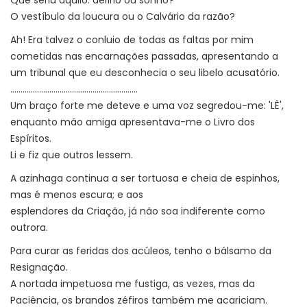
O vestíbulo da loucura ou o Calvário da razão?
Ah! Era talvez o conluio de todas as faltas por mim
cometidas nas encarnações passadas, apresentando a
um tribunal que eu desconhecia o seu libelo acusatório.
..............................................................
Um braço forte me deteve e uma voz segredou-me: 'LÊ',
enquanto mão amiga apresentava-me o Livro dos
Espíritos.
Li e fiz que outros lessem.
A azinhaga continua a ser tortuosa e cheia de espinhos,
mas é menos escura; e aos
esplendores da Criação, já não soa indiferente como
outrora.
Para curar as feridas dos acúleos, tenho o bálsamo da
Resignação.
A nortada impetuosa me fustiga, as vezes, mas da
Paciência, os brandos zéfiros também me acariciam.