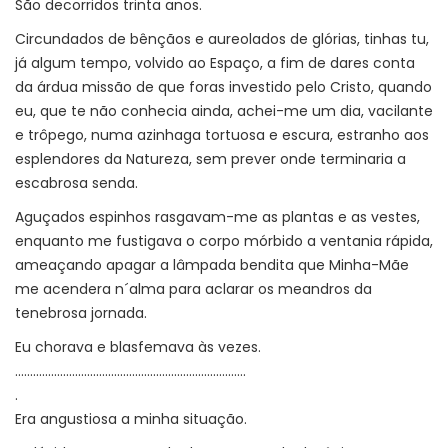
São decorridos trinta anos.
Circundados de bênçãos e aureolados de glórias, tinhas tu,
já algum tempo, volvido ao Espaço, a fim de dares conta
da árdua missão de que foras investido pelo Cristo, quando
eu, que te não conhecia ainda, achei-me um dia, vacilante
e trôpego, numa azinhaga tortuosa e escura, estranho aos
esplendores da Natureza, sem prever onde terminaria a
escabrosa senda.
Aguçados espinhos rasgavam-me as plantas e as vestes,
enquanto me fustigava o corpo mórbido a ventania rápida,
ameaçando apagar a lâmpada bendita que Minha-Mãe
me acendera n´alma para aclarar os meandros da
tenebrosa jornada.
Eu chorava e blasfemava às vezes.
.............................................................................
.
Era angustiosa a minha situação.