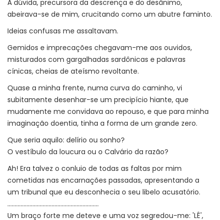
A dúvida, precursora da descrença e do desânimo,
abeirava-se de mim, crucitando como um abutre faminto.
Ideias confusas me assaltavam.
Gemidos e imprecações chegavam-me aos ouvidos,
misturados com gargalhadas sardônicas e palavras
cínicas, cheias de ateísmo revoltante.
Quase a minha frente, numa curva do caminho, vi
subitamente desenhar-se um precipício hiante, que
mudamente me convidava ao repouso, e que para minha
imaginação doentia, tinha a forma de um grande zero.
Que seria aquilo: delírio ou sonho?
O vestíbulo da loucura ou o Calvário da razão?
Ah! Era talvez o conluio de todas as faltas por mim
cometidas nas encarnações passadas, apresentando a
um tribunal que eu desconhecia o seu libelo acusatório.
..............................................................
Um braço forte me deteve e uma voz segredou-me: 'LÊ',