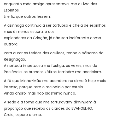
enquanto mão amiga apresentava-me o Livro dos
Espíritos.
Li e fiz que outros lessem.
A azinhaga continua a ser tortuosa e cheia de espinhos,
mas é menos escura; e aos
esplendores da Criação, já não soa indiferente como
outrora.
Para curar as feridas dos acúleos, tenho o bálsamo da
Resignação.
A nortada impetuosa me fustiga, as vezes, mas da
Paciência, os brandos zéfiros também me acariciam.
A fé que Minha-Mãe me acendera na alma é hoje mais
intensa, porque tem o raciocínio por esteio.
Ainda choro; mas não blasfemo nunca.
A sede e a fome que me torturavam, diminuem à
proporção que recebo os clarões do EVANGELHO.
Creio, espero e amo.