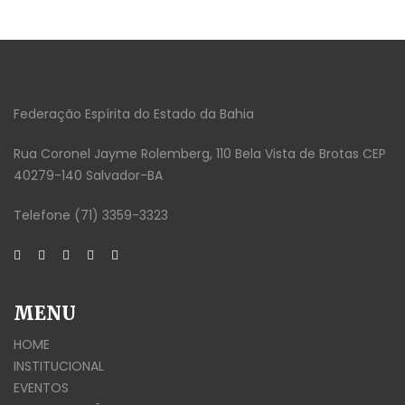
Federação Espírita do Estado da Bahia
Rua Coronel Jayme Rolemberg, 110 Bela Vista de Brotas CEP
40279-140 Salvador-BA
Telefone (71) 3359-3323
MENU
HOME
INSTITUCIONAL
EVENTOS